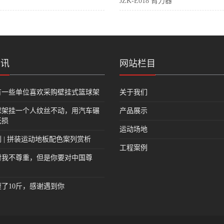
JZK-E018 臂力器
资讯
网站栏目
有一些单位喜欢采购壁挂式篮球架
关于我们
球架挂一个人纹丝不动，用汽车碾
产品展示
无损
运动场地
 | 拼装运动地板配色案列赏析
工程案例
对我不尊重，但是你要对中国尊
了10斤，感谢遇到你