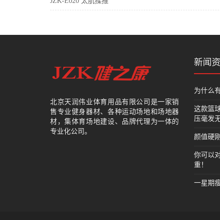
JZK-E020 太肌揉推
新闻
为什么
北京天润伟业体育用品有限公司是一家销
这款篮
售专业健身器材、各种运动场地和场地器
压毫发
材，集体育场地建设、品牌代理为一体的
专业化公司。
颜值硬刚
你可以
重！
一星期瘦