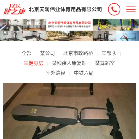
全部
某公司
北京市政路桥
某部队
|
|
|
|
某健身房
某残疾人康复站
某舞蹈室
|
|
|
室外路径
中铁六局
|