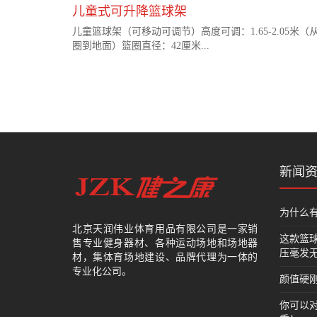
儿童式可升降篮球架
儿童篮球架（可移动可调节）高度可调：1.65-2.05米（
圈到地面）篮圈直径：42厘米...
新闻
为什么
北京天润伟业体育用品有限公司是一家销
这款篮
售专业健身器材、各种运动场地和场地器
压毫发
材，集体育场地建设、品牌代理为一体的
专业化公司。
颜值硬刚
你可以