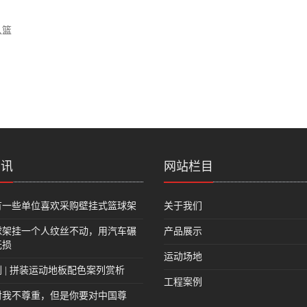
从篮
资讯
网站栏目
有一些单位喜欢采购壁挂式篮球架
关于我们
球架挂一个人纹丝不动，用汽车碾
产品展示
无损
运动场地
 | 拼装运动地板配色案列赏析
工程案例
对我不尊重，但是你要对中国尊