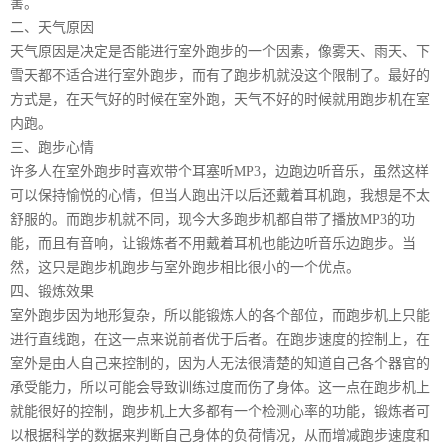
害。
二、天气原因
天气原因是决定是否能进行室外跑步的一个因素，像雾天、雨天、下
雪天都不适合进行室外跑步，而有了跑步机就没这个限制了。最好的
方式是，在天气好的时候在室外跑，天气不好的时候就用跑步机在室
内跑。
三、跑步心情
许多人在室外跑步时喜欢带个耳塞听MP3，边跑边听音乐，虽然这样
可以保持愉悦的心情，但当人跑出汗以后还戴着耳机跑，我想是不太
舒服的。而跑步机就不同，现今大多跑步机都自带了播放MP3的功
能，而且有音响，让锻炼者不用戴着耳机也能边听音乐边跑步。当
然，这只是跑步机跑步与室外跑步相比很小的一个优点。
四、锻炼效果
室外跑步因为地形复杂，所以能锻炼人的各个部位，而跑步机上只能
进行直线跑，在这一点来说前者优于后者。在跑步速度的控制上，在
室外是由人自己来控制的，因为人无法很清楚的知道自己各个器官的
承受能力，所以可能会导致训练过度而伤了身体。这一点在跑步机上
就能很好的控制，跑步机上大多都有一个检测心率的功能，锻炼者可
以根据科学的数据来判断自己身体的负荷情况，从而增减跑步速度和