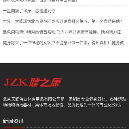
你可以对我不尊重，但是你要对中国尊重！
一星期瘦了10斤，感谢遇到你
世界十大篮球馆北京奥林匹克篮球馆竟排名第五，第一名竟然是他？
黑色闪电博尔特对她俯首亲吻,飞人刘翔对她情有独钟，她的魅力征
健身房来了一位神秘的女客户不健身只做一件事，得知真相后健身教
北京天润伟业体育用品有限公司是一家销售专业健身器材、各种运动
场地和场地器材，集体育场地建设、品牌代理为一体的专业化公司。
新闻资讯